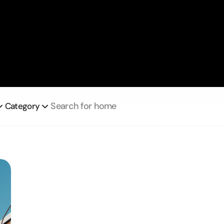
Search for home
Category