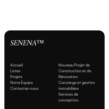
Berenice optimise le contenu web et identifie des 
opportunités pour étendre notre portée auprès des 
audiences cibles.
SENENA™
Accueil
Nouveau Projet de 
Listes
Construction et de 
Projets
Rénovation
Notre Équipe
Concierge et gestion 
Contactez-nous
immobilière
Services de 
conception.