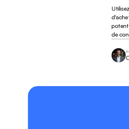
Utilise
d'achet
potenti
de con
é
O