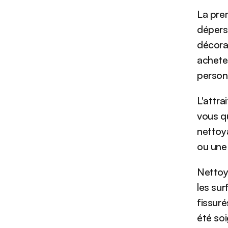
La pre
déperso
décora
acheteu
personn
L'attra
vous qu
nettoya
ou une 
Nettoye
les sur
fissuré
été soi